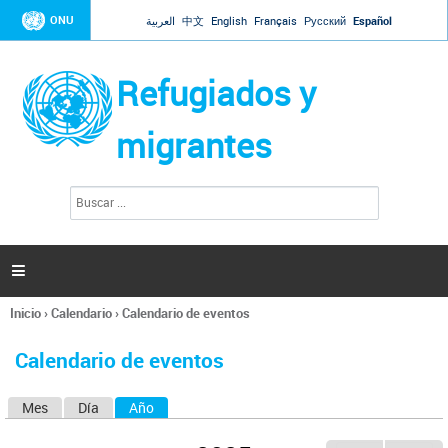
Jump to navigation
ONU
العربية
中文
English
Français
Русский
Español
Refugiados y
migrantes
B
F
u
o
s
r
c
a
m
r

u
l
Inicio
›
Calendario
›
Calendario de eventos
a
Se
r
encuentra
i
Calendario de eventos
usted
o
aquí
d
Mes
Día
Año
(solapa activa)
S
e
b
o