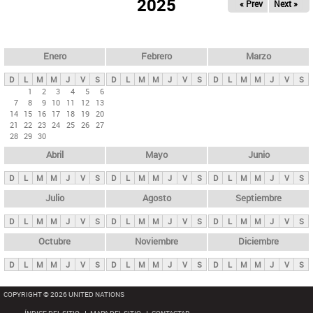
ú
2025
« Prev
Next »
l
s
a
q
p
u
e
a
Enero
Febrero
Marzo
d
s
a
D
L
M
M
J
V
S
D
L
M
M
J
V
S
D
L
M
M
J
V
S
p
1
2
3
4
5
6
7
8
9
10
11
12
13
r
14
15
16
17
18
19
20
i
21
22
23
24
25
26
27
28
29
30
n
Abril
Mayo
Junio
c
i
D
L
M
M
J
V
S
D
L
M
M
J
V
S
D
L
M
M
J
V
S
p
Julio
Agosto
Septiembre
a
D
L
M
M
J
V
S
D
L
M
M
J
V
S
D
L
M
M
J
V
S
l
e
Octubre
Noviembre
Diciembre
s
D
L
M
M
J
V
S
D
L
M
M
J
V
S
D
L
M
M
J
V
S
COPYRIGHT © 2026 UNITED NATIONS