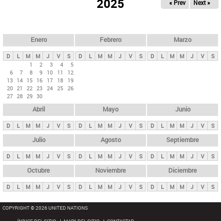
ú
2025
« Prev
Next »
l
s
a
q
p
u
e
a
Enero
Febrero
Marzo
d
s
a
D
L
M
M
J
V
S
D
L
M
M
J
V
S
D
L
M
M
J
V
S
p
1
2
3
4
5
6
7
8
9
10
11
12
r
13
14
15
16
17
18
19
i
20
21
22
23
24
25
26
27
28
29
30
n
Abril
Mayo
Junio
c
i
D
L
M
M
J
V
S
D
L
M
M
J
V
S
D
L
M
M
J
V
S
p
Julio
Agosto
Septiembre
a
D
L
M
M
J
V
S
D
L
M
M
J
V
S
D
L
M
M
J
V
S
l
e
Octubre
Noviembre
Diciembre
s
D
L
M
M
J
V
S
D
L
M
M
J
V
S
D
L
M
M
J
V
S
COPYRIGHT © 2026 UNITED NATIONS