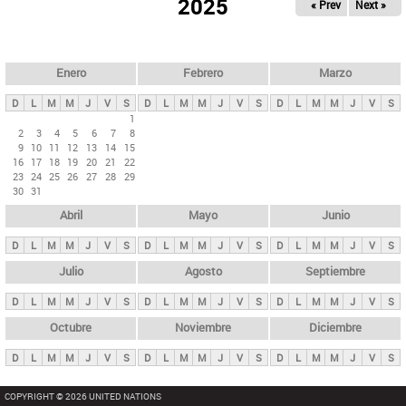
ú
2025
« Prev
Next »
l
s
a
q
p
u
e
a
Enero
Febrero
Marzo
d
s
a
D
L
M
M
J
V
S
D
L
M
M
J
V
S
D
L
M
M
J
V
S
p
1
2
3
4
5
6
7
8
r
9
10
11
12
13
14
15
i
16
17
18
19
20
21
22
23
24
25
26
27
28
29
n
30
31
c
Abril
Mayo
Junio
i
p
D
L
M
M
J
V
S
D
L
M
M
J
V
S
D
L
M
M
J
V
S
a
Julio
Agosto
Septiembre
l
D
L
M
M
J
V
S
D
L
M
M
J
V
S
D
L
M
M
J
V
S
e
Octubre
Noviembre
Diciembre
s
D
L
M
M
J
V
S
D
L
M
M
J
V
S
D
L
M
M
J
V
S
COPYRIGHT © 2026 UNITED NATIONS