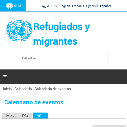
Jump to navigation
ONU
العربية
中文
English
Français
Русский
Español
Refugiados y
migrantes
B
F
u
o
s
r
c
a
m
r

u
l
Inicio
›
Calendario
›
Calendario de eventos
a
Se
r
encuentra
i
Calendario de eventos
usted
o
aquí
d
Mes
Día
Año
(solapa activa)
S
e
b
o