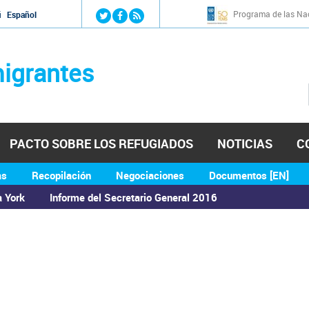
Jump to navigation
Programa de las Nac
й
Español
igrantes
PACTO SOBRE LOS REFUGIADOS
NOTICIAS
C
as
Recopilación
Negociaciones
Documentos [EN]
a York
Informe del Secretario General 2016