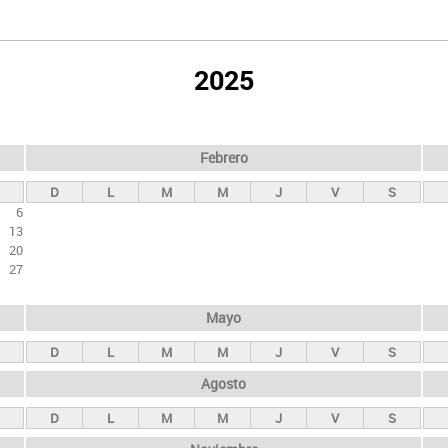
2025
Febrero
D
L
M
M
J
V
S
6
13
20
27
Mayo
D
L
M
M
J
V
S
Agosto
D
L
M
M
J
V
S