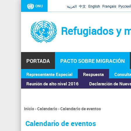
ONU
العربية
中文
English
Français
Русски
Refugiados y m
PORTADA
PACTO SOBRE MIGRACIÓN
Representante Especial
Respuesta
Consult
ASAMBLEA GENERAL
Reunión de alto nivel 2016
Declaración de Nuev
Inicio
›
Calendario
›
Calendario de eventos
Se
encuentra
Calendario de eventos
usted