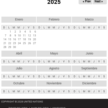
ú
2025
« Prev
Next »
l
s
a
q
p
u
e
a
Enero
Febrero
Marzo
d
s
a
D
L
M
M
J
V
S
D
L
M
M
J
V
S
D
L
M
M
J
V
S
p
1
2
3
4
5
6
7
8
9
10
11
12
13
r
14
15
16
17
18
19
20
i
21
22
23
24
25
26
27
28
29
30
n
Abril
Mayo
Junio
c
i
D
L
M
M
J
V
S
D
L
M
M
J
V
S
D
L
M
M
J
V
S
p
Julio
Agosto
Septiembre
a
D
L
M
M
J
V
S
D
L
M
M
J
V
S
D
L
M
M
J
V
S
l
e
Octubre
Noviembre
Diciembre
s
D
L
M
M
J
V
S
D
L
M
M
J
V
S
D
L
M
M
J
V
S
COPYRIGHT © 2026 UNITED NATIONS