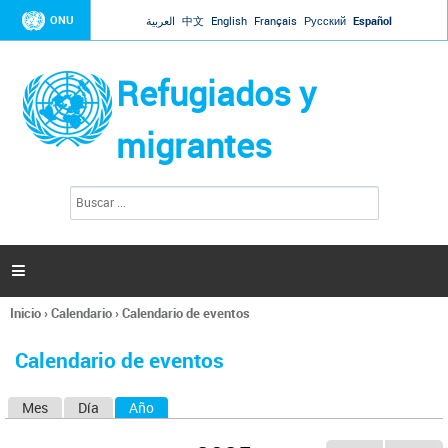
Jump to navigation
ONU
العربية
中文
English
Français
Русский
Español
Refugiados y
migrantes
B
F
u
o
s
r
c
a
m
r

u
l
Inicio
›
Calendario
›
Calendario de eventos
a
Se
r
encuentra
i
Calendario de eventos
usted
o
aquí
d
Mes
Día
Año
(solapa activa)
S
e
b
o