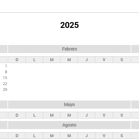
2025
Febrero
D
L
M
M
J
V
S
1
8
15
22
29
Mayo
D
L
M
M
J
V
S
Agosto
D
L
M
M
J
V
S