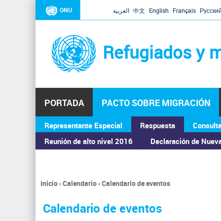
ONU
العربية
中文
English
Français
Русски
Refugiados y m
PORTADA
PACTO SOBRE MIGRACIÓN
Representante Especial
Respuesta
Consult
ASAMBLEA GENERAL
Reunión de alto nivel 2016
Declaración de Nuev
Inicio
›
Calendario
›
Calendario de eventos
Se
encuentra
Calendario de eventos
usted