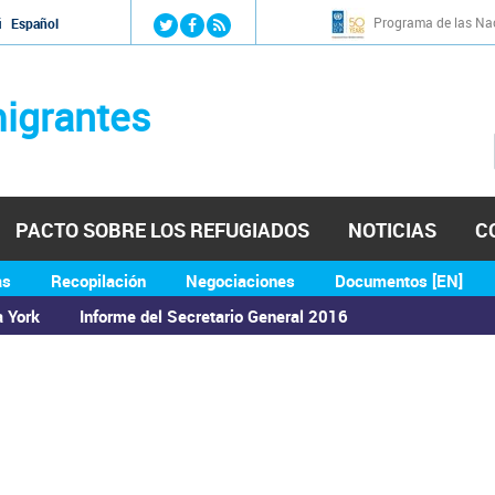
Jump to navigation
Programa de las Nac
й
Español
igrantes
PACTO SOBRE LOS REFUGIADOS
NOTICIAS
C
as
Recopilación
Negociaciones
Documentos [EN]
a York
Informe del Secretario General 2016