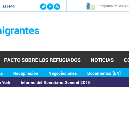
Jump to navigation
Programa de las Nac
й
Español
igrantes
PACTO SOBRE LOS REFUGIADOS
NOTICIAS
C
as
Recopilación
Negociaciones
Documentos [EN]
a York
Informe del Secretario General 2016