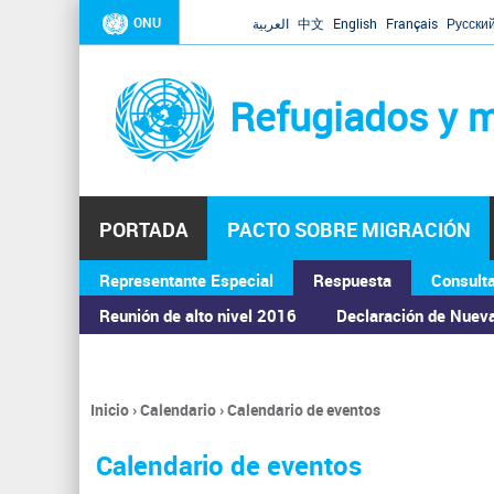
ONU
العربية
中文
English
Français
Русски
Refugiados y m
PORTADA
PACTO SOBRE MIGRACIÓN
Representante Especial
Respuesta
Consult
ASAMBLEA GENERAL
Reunión de alto nivel 2016
Declaración de Nuev
Inicio
›
Calendario
›
Calendario de eventos
Se
encuentra
Calendario de eventos
usted