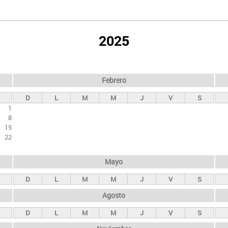
2025
Febrero
D
L
M
M
J
V
S
1
8
15
22
Mayo
D
L
M
M
J
V
S
Agosto
D
L
M
M
J
V
S