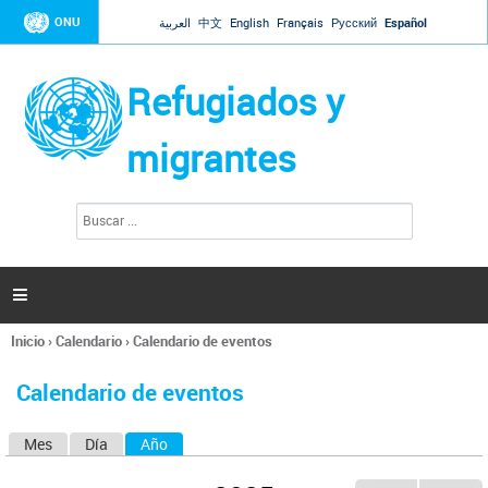
Jump to navigation
ONU
العربية
中文
English
Français
Русский
Español
Refugiados y
migrantes
B
F
u
o
s
r
c
a
m
r

u
l
Inicio
›
Calendario
›
Calendario de eventos
a
Se
r
encuentra
i
Calendario de eventos
usted
o
aquí
d
Mes
Día
Año
(solapa activa)
S
e
b
o