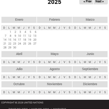
ú
2025
« Prev
Next »
l
s
a
q
p
u
e
a
Enero
Febrero
Marzo
d
s
a
D
L
M
M
J
V
S
D
L
M
M
J
V
S
D
L
M
M
J
V
S
p
1
2
3
4
5
6
7
8
9
10
11
12
13
r
14
15
16
17
18
19
20
i
21
22
23
24
25
26
27
28
29
30
n
Abril
Mayo
Junio
c
i
D
L
M
M
J
V
S
D
L
M
M
J
V
S
D
L
M
M
J
V
S
p
Julio
Agosto
Septiembre
a
D
L
M
M
J
V
S
D
L
M
M
J
V
S
D
L
M
M
J
V
S
l
e
Octubre
Noviembre
Diciembre
s
D
L
M
M
J
V
S
D
L
M
M
J
V
S
D
L
M
M
J
V
S
COPYRIGHT © 2026 UNITED NATIONS