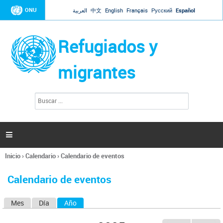
Jump to navigation
ONU
العربية
中文
English
Français
Русский
Español
Refugiados y
migrantes
B
F
u
o
s
r
c
a
m
r

u
l
Inicio
›
Calendario
›
Calendario de eventos
a
Se
r
encuentra
i
Calendario de eventos
usted
o
aquí
d
Mes
Día
Año
(solapa activa)
S
e
b
o