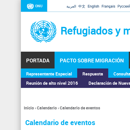
ONU
العربية
中文
English
Français
Русски
Refugiados y m
PORTADA
PACTO SOBRE MIGRACIÓN
Representante Especial
Respuesta
Consult
ASAMBLEA GENERAL
Reunión de alto nivel 2016
Declaración de Nuev
Inicio
›
Calendario
›
Calendario de eventos
Se
encuentra
Calendario de eventos
usted