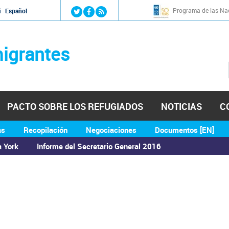
Jump to navigation
Programa de las Nac
й
Español
igrantes
PACTO SOBRE LOS REFUGIADOS
NOTICIAS
C
as
Recopilación
Negociaciones
Documentos [EN]
a York
Informe del Secretario General 2016