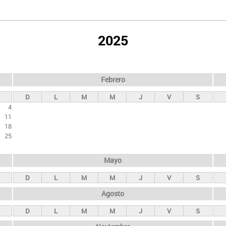
2025
Febrero
D
L
M
M
J
V
S
4
11
18
25
Mayo
D
L
M
M
J
V
S
Agosto
D
L
M
M
J
V
S