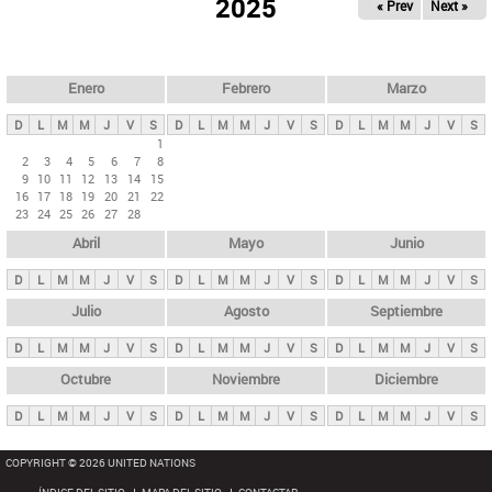
ú
2025
« Prev
Next »
l
s
a
q
p
u
e
a
Enero
Febrero
Marzo
d
s
a
D
L
M
M
J
V
S
D
L
M
M
J
V
S
D
L
M
M
J
V
S
p
1
2
3
4
5
6
7
8
r
9
10
11
12
13
14
15
i
16
17
18
19
20
21
22
23
24
25
26
27
28
n
Abril
Mayo
Junio
c
i
D
L
M
M
J
V
S
D
L
M
M
J
V
S
D
L
M
M
J
V
S
p
Julio
Agosto
Septiembre
a
D
L
M
M
J
V
S
D
L
M
M
J
V
S
D
L
M
M
J
V
S
l
e
Octubre
Noviembre
Diciembre
s
D
L
M
M
J
V
S
D
L
M
M
J
V
S
D
L
M
M
J
V
S
COPYRIGHT © 2026 UNITED NATIONS