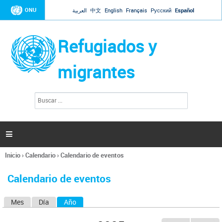
Jump to navigation
ONU
العربية
中文
English
Français
Русский
Español
Refugiados y
migrantes
B
F
u
o
s
r
c
a
m
r

u
l
Inicio
›
Calendario
›
Calendario de eventos
a
Se
r
encuentra
i
Calendario de eventos
usted
o
aquí
d
Mes
Día
Año
(solapa activa)
S
e
b
o