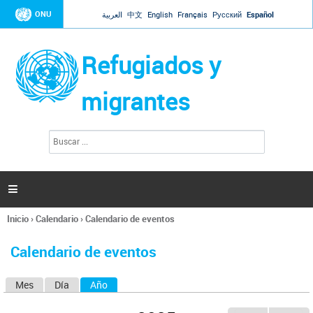
Jump to navigation
ONU
العربية
中文
English
Français
Русский
Español
Refugiados y
migrantes
B
F
u
o
s
r
c
a
m
r

u
l
Inicio
›
Calendario
›
Calendario de eventos
a
Se
r
encuentra
i
Calendario de eventos
usted
o
aquí
d
Mes
Día
Año
(solapa activa)
S
e
b
o