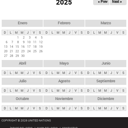
ú
2025
« Prev
Next »
l
s
a
q
p
u
e
a
Enero
Febrero
Marzo
d
s
a
D
L
M
M
J
V
S
D
L
M
M
J
V
S
D
L
M
M
J
V
S
p
1
2
3
4
5
6
7
8
9
10
11
12
r
13
14
15
16
17
18
19
i
20
21
22
23
24
25
26
27
28
29
30
n
Abril
Mayo
Junio
c
i
D
L
M
M
J
V
S
D
L
M
M
J
V
S
D
L
M
M
J
V
S
p
Julio
Agosto
Septiembre
a
D
L
M
M
J
V
S
D
L
M
M
J
V
S
D
L
M
M
J
V
S
l
e
Octubre
Noviembre
Diciembre
s
D
L
M
M
J
V
S
D
L
M
M
J
V
S
D
L
M
M
J
V
S
COPYRIGHT © 2026 UNITED NATIONS