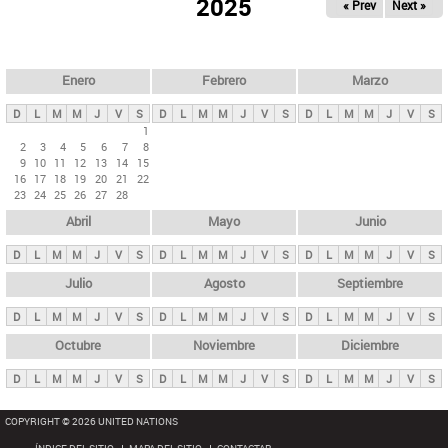
ú
2025
« Prev
Next »
l
s
a
q
p
u
e
a
Enero
Febrero
Marzo
d
s
a
D
L
M
M
J
V
S
D
L
M
M
J
V
S
D
L
M
M
J
V
S
p
1
2
3
4
5
6
7
8
r
9
10
11
12
13
14
15
i
16
17
18
19
20
21
22
23
24
25
26
27
28
n
Abril
Mayo
Junio
c
i
D
L
M
M
J
V
S
D
L
M
M
J
V
S
D
L
M
M
J
V
S
p
Julio
Agosto
Septiembre
a
D
L
M
M
J
V
S
D
L
M
M
J
V
S
D
L
M
M
J
V
S
l
e
Octubre
Noviembre
Diciembre
s
D
L
M
M
J
V
S
D
L
M
M
J
V
S
D
L
M
M
J
V
S
COPYRIGHT © 2026 UNITED NATIONS