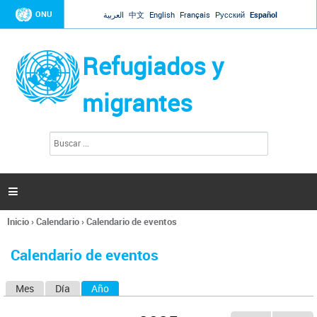
Jump to navigation
ONU
العربية
中文
English
Français
Русский
Español
Refugiados y
migrantes
B
F
u
o
s
r
c
a
m
r

u
l
Inicio
›
Calendario
›
Calendario de eventos
a
Se
r
encuentra
i
Calendario de eventos
usted
o
aquí
d
Mes
Día
Año
(solapa activa)
S
e
b
o