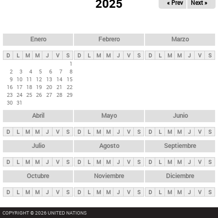
ú
2025
« Prev
Next »
l
s
a
q
p
u
e
a
Enero
Febrero
Marzo
d
s
a
D
L
M
M
J
V
S
D
L
M
M
J
V
S
D
L
M
M
J
V
S
p
1
2
3
4
5
6
7
8
r
9
10
11
12
13
14
15
i
16
17
18
19
20
21
22
23
24
25
26
27
28
29
n
30
31
c
Abril
Mayo
Junio
i
p
D
L
M
M
J
V
S
D
L
M
M
J
V
S
D
L
M
M
J
V
S
a
Julio
Agosto
Septiembre
l
D
L
M
M
J
V
S
D
L
M
M
J
V
S
D
L
M
M
J
V
S
e
Octubre
Noviembre
Diciembre
s
D
L
M
M
J
V
S
D
L
M
M
J
V
S
D
L
M
M
J
V
S
COPYRIGHT © 2026 UNITED NATIONS