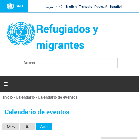
Jump to navigation
ONU
العربية
中文
English
Français
Русский
Español
Refugiados y
migrantes
B
F
u
o
s
r
c
a
m
r

u
l
Inicio
›
Calendario
›
Calendario de eventos
a
Se
r
encuentra
i
Calendario de eventos
usted
o
aquí
d
Mes
Día
Año
(solapa activa)
S
e
b
o