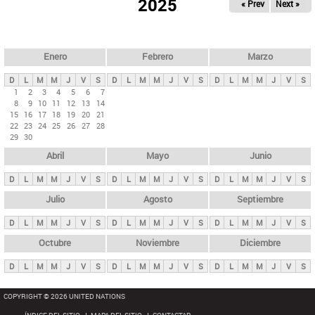
ú
2025
« Prev
Next »
l
s
a
q
p
u
e
a
Enero
Febrero
Marzo
d
s
a
D
L
M
M
J
V
S
D
L
M
M
J
V
S
D
L
M
M
J
V
S
p
1
2
3
4
5
6
7
8
9
10
11
12
13
14
r
15
16
17
18
19
20
21
i
22
23
24
25
26
27
28
29
30
n
Abril
Mayo
Junio
c
i
D
L
M
M
J
V
S
D
L
M
M
J
V
S
D
L
M
M
J
V
S
p
Julio
Agosto
Septiembre
a
D
L
M
M
J
V
S
D
L
M
M
J
V
S
D
L
M
M
J
V
S
l
e
Octubre
Noviembre
Diciembre
s
D
L
M
M
J
V
S
D
L
M
M
J
V
S
D
L
M
M
J
V
S
COPYRIGHT © 2026 UNITED NATIONS