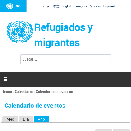
Jump to navigation
ONU
العربية
中文
English
Français
Русский
Español
Refugiados y
migrantes
B
F
u
o
s
r
c
a
m
r

u
l
Inicio
›
Calendario
›
Calendario de eventos
a
Se
r
encuentra
i
Calendario de eventos
usted
o
aquí
d
Mes
Día
Año
(solapa activa)
S
e
b
o