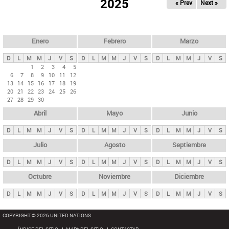
ú
2025
« Prev
Next »
l
s
a
q
p
u
e
a
Enero
Febrero
Marzo
d
s
a
D
L
M
M
J
V
S
D
L
M
M
J
V
S
D
L
M
M
J
V
S
p
1
2
3
4
5
6
7
8
9
10
11
12
r
13
14
15
16
17
18
19
i
20
21
22
23
24
25
26
27
28
29
30
n
Abril
Mayo
Junio
c
i
D
L
M
M
J
V
S
D
L
M
M
J
V
S
D
L
M
M
J
V
S
p
Julio
Agosto
Septiembre
a
D
L
M
M
J
V
S
D
L
M
M
J
V
S
D
L
M
M
J
V
S
l
e
Octubre
Noviembre
Diciembre
s
D
L
M
M
J
V
S
D
L
M
M
J
V
S
D
L
M
M
J
V
S
COPYRIGHT © 2026 UNITED NATIONS