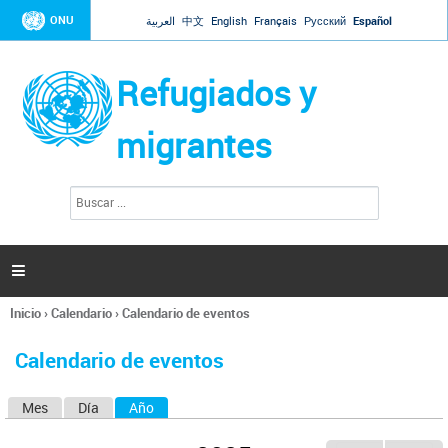
Jump to navigation
ONU
العربية
中文
English
Français
Русский
Español
Refugiados y
migrantes
B
F
u
o
s
r
c
a
m
r

u
l
Inicio
›
Calendario
›
Calendario de eventos
a
Se
r
encuentra
i
Calendario de eventos
usted
o
aquí
d
Mes
Día
Año
(solapa activa)
S
e
b
o