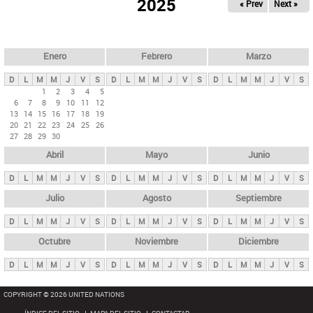
ú
2025
« Prev
Next »
l
s
a
q
p
u
e
a
Enero
Febrero
Marzo
d
s
a
D
L
M
M
J
V
S
D
L
M
M
J
V
S
D
L
M
M
J
V
S
p
1
2
3
4
5
6
7
8
9
10
11
12
r
13
14
15
16
17
18
19
i
20
21
22
23
24
25
26
27
28
29
30
n
Abril
Mayo
Junio
c
i
D
L
M
M
J
V
S
D
L
M
M
J
V
S
D
L
M
M
J
V
S
p
Julio
Agosto
Septiembre
a
D
L
M
M
J
V
S
D
L
M
M
J
V
S
D
L
M
M
J
V
S
l
e
Octubre
Noviembre
Diciembre
s
D
L
M
M
J
V
S
D
L
M
M
J
V
S
D
L
M
M
J
V
S
COPYRIGHT © 2026 UNITED NATIONS