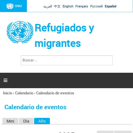
Jump to navigation
ONU
العربية
中文
English
Français
Русский
Español
Refugiados y
migrantes
B
F
u
o
s
r
c
a
m
r

u
l
Inicio
›
Calendario
›
Calendario de eventos
a
Se
r
encuentra
i
Calendario de eventos
usted
o
aquí
d
Mes
Día
Año
(solapa activa)
S
e
b
o