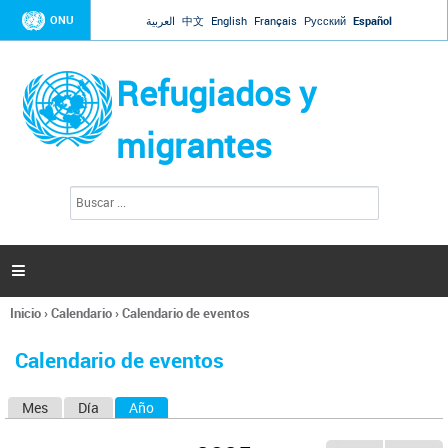
Jump to navigation
ONU
العربية
中文
English
Français
Русский
Español
Refugiados y
migrantes
B
F
u
o
s
r
c
a
m
r

u
l
Inicio
›
Calendario
›
Calendario de eventos
a
Se
r
encuentra
i
Calendario de eventos
usted
o
aquí
d
Mes
Día
Año
(solapa activa)
S
e
b
o