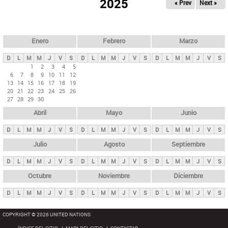
ú
2025
« Prev
Next »
l
s
a
q
p
u
e
a
Enero
Febrero
Marzo
d
s
a
D
L
M
M
J
V
S
D
L
M
M
J
V
S
D
L
M
M
J
V
S
p
1
2
3
4
5
6
7
8
9
10
11
12
r
13
14
15
16
17
18
19
i
20
21
22
23
24
25
26
27
28
29
30
n
Abril
Mayo
Junio
c
i
D
L
M
M
J
V
S
D
L
M
M
J
V
S
D
L
M
M
J
V
S
p
Julio
Agosto
Septiembre
a
D
L
M
M
J
V
S
D
L
M
M
J
V
S
D
L
M
M
J
V
S
l
e
Octubre
Noviembre
Diciembre
s
D
L
M
M
J
V
S
D
L
M
M
J
V
S
D
L
M
M
J
V
S
COPYRIGHT © 2026 UNITED NATIONS