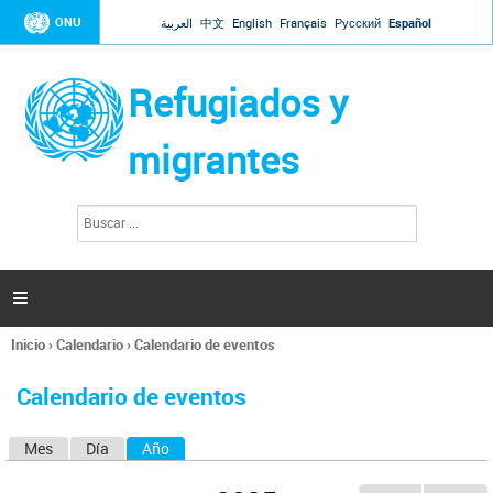
Jump to navigation
ONU
العربية
中文
English
Français
Русский
Español
Refugiados y
migrantes
B
F
u
o
s
r
c
a
m
r

u
l
Inicio
›
Calendario
›
Calendario de eventos
a
Se
r
encuentra
i
Calendario de eventos
usted
o
aquí
d
Mes
Día
Año
(solapa activa)
S
e
b
o