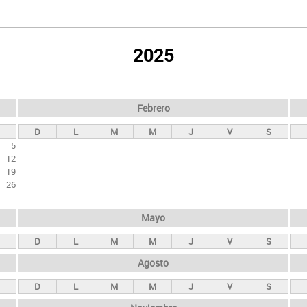
2025
Febrero
D
L
M
M
J
V
S
5
12
19
26
Mayo
D
L
M
M
J
V
S
Agosto
D
L
M
M
J
V
S