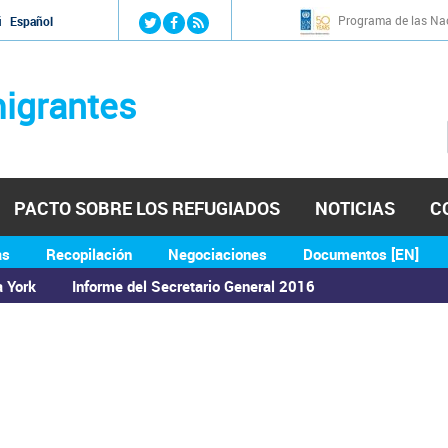
Jump to navigation
Programa de las Nac
й
Español
igrantes
PACTO SOBRE LOS REFUGIADOS
NOTICIAS
C
as
Recopilación
Negociaciones
Documentos [EN]
a York
Informe del Secretario General 2016