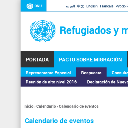
ONU
العربية
中文
English
Français
Русски
Refugiados y m
PORTADA
PACTO SOBRE MIGRACIÓN
Representante Especial
Respuesta
Consult
ASAMBLEA GENERAL
Reunión de alto nivel 2016
Declaración de Nuev
Inicio
›
Calendario
›
Calendario de eventos
Se
encuentra
Calendario de eventos
usted