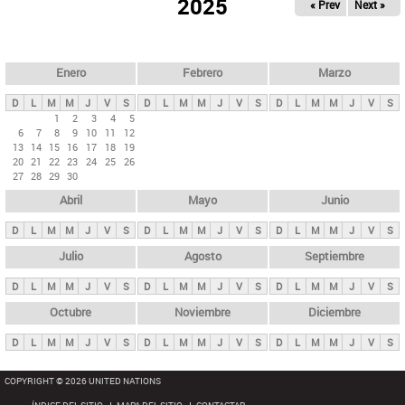
ú
2025
« Prev
Next »
l
s
a
q
p
u
e
a
Enero
Febrero
Marzo
d
s
a
D
L
M
M
J
V
S
D
L
M
M
J
V
S
D
L
M
M
J
V
S
p
1
2
3
4
5
6
7
8
9
10
11
12
r
13
14
15
16
17
18
19
i
20
21
22
23
24
25
26
27
28
29
30
n
Abril
Mayo
Junio
c
i
D
L
M
M
J
V
S
D
L
M
M
J
V
S
D
L
M
M
J
V
S
p
Julio
Agosto
Septiembre
a
D
L
M
M
J
V
S
D
L
M
M
J
V
S
D
L
M
M
J
V
S
l
e
Octubre
Noviembre
Diciembre
s
D
L
M
M
J
V
S
D
L
M
M
J
V
S
D
L
M
M
J
V
S
COPYRIGHT © 2026 UNITED NATIONS