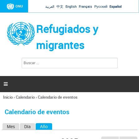
Jump to navigation
ONU
العربية
中文
English
Français
Русский
Español
Refugiados y
migrantes
B
F
u
o
s
r
c
a
m
r

u
l
Inicio
›
Calendario
›
Calendario de eventos
a
Se
r
encuentra
i
Calendario de eventos
usted
o
aquí
d
Mes
Día
Año
(solapa activa)
S
e
b
o