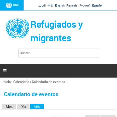
Jump to navigation
ONU
العربية
中文
English
Français
Русский
Español
Refugiados y
migrantes
B
F
u
o
s
r
c
a
m
r

u
l
Inicio
›
Calendario
›
Calendario de eventos
a
Se
r
encuentra
i
Calendario de eventos
usted
o
aquí
d
Mes
Día
Año
(solapa activa)
S
e
b
o