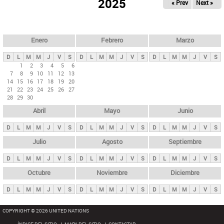
ú
2025
« Prev
Next »
l
s
a
q
p
u
e
a
Enero
Febrero
Marzo
d
s
a
D
L
M
M
J
V
S
D
L
M
M
J
V
S
D
L
M
M
J
V
S
p
1
2
3
4
5
6
7
8
9
10
11
12
13
r
14
15
16
17
18
19
20
i
21
22
23
24
25
26
27
28
29
30
n
Abril
Mayo
Junio
c
i
D
L
M
M
J
V
S
D
L
M
M
J
V
S
D
L
M
M
J
V
S
p
Julio
Agosto
Septiembre
a
D
L
M
M
J
V
S
D
L
M
M
J
V
S
D
L
M
M
J
V
S
l
e
Octubre
Noviembre
Diciembre
s
D
L
M
M
J
V
S
D
L
M
M
J
V
S
D
L
M
M
J
V
S
COPYRIGHT © 2026 UNITED NATIONS