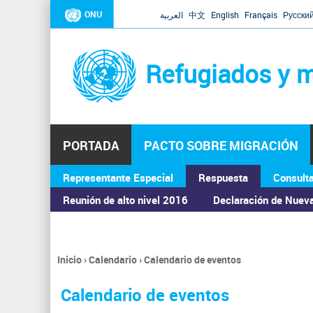
ONU
العربية
中文
English
Français
Русски
Refugiados y m
PORTADA
PACTO SOBRE MIGRACIÓN
Representante Especial
Respuesta
Consult
ASAMBLEA GENERAL
Reunión de alto nivel 2016
Declaración de Nuev
Inicio
›
Calendario
›
Calendario de eventos
Se
encuentra
Calendario de eventos
usted