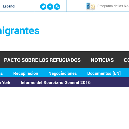
Jump to navigation
Programa de las Nac
й
Español
igrantes
PACTO SOBRE LOS REFUGIADOS
NOTICIAS
C
as
Recopilación
Negociaciones
Documentos [EN]
a York
Informe del Secretario General 2016