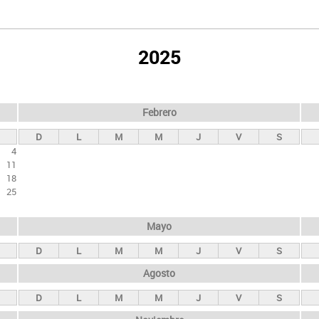
2025
Febrero
D
L
M
M
J
V
S
4
11
18
25
Mayo
D
L
M
M
J
V
S
Agosto
D
L
M
M
J
V
S