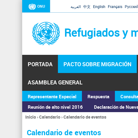
ONU
العربية
中文
English
Français
Русски
Refugiados y m
PORTADA
PACTO SOBRE MIGRACIÓN
ASAMBLEA GENERAL
Representante Especial
Respuesta
Consult
Reunión de alto nivel 2016
Declaración de Nuev
Inicio
›
Calendario
›
Calendario de eventos
Se
encuentra
Calendario de eventos
usted