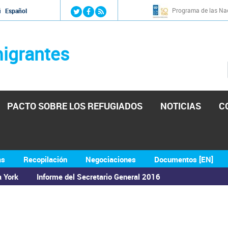
Jump to navigation
Programa de las Nac
й
Español
igrantes
PACTO SOBRE LOS REFUGIADOS
NOTICIAS
C
as
Recopilación
Negociaciones
Documentos [EN]
a York
Informe del Secretario General 2016