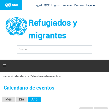
Jump to navigation
ONU
العربية
中文
English
Français
Русский
Español
Refugiados y
migrantes
B
F
u
o
s
r
c
a
m
r

u
l
Inicio
›
Calendario
›
Calendario de eventos
a
Se
r
encuentra
i
Calendario de eventos
usted
o
aquí
d
Mes
Día
Año
(solapa activa)
S
e
b
o