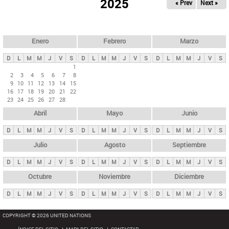
ú
2025
« Prev
Next »
l
s
a
q
p
u
e
a
Enero
Febrero
Marzo
d
s
a
D
L
M
M
J
V
S
D
L
M
M
J
V
S
D
L
M
M
J
V
S
p
1
2
3
4
5
6
7
8
r
9
10
11
12
13
14
15
i
16
17
18
19
20
21
22
23
24
25
26
27
28
n
Abril
Mayo
Junio
c
i
D
L
M
M
J
V
S
D
L
M
M
J
V
S
D
L
M
M
J
V
S
p
Julio
Agosto
Septiembre
a
D
L
M
M
J
V
S
D
L
M
M
J
V
S
D
L
M
M
J
V
S
l
e
Octubre
Noviembre
Diciembre
s
D
L
M
M
J
V
S
D
L
M
M
J
V
S
D
L
M
M
J
V
S
COPYRIGHT © 2026 UNITED NATIONS