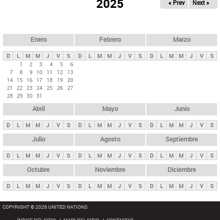
ú
2025
« Prev
Next »
l
s
a
q
p
u
e
a
Enero
Febrero
Marzo
d
s
a
D
L
M
M
J
V
S
D
L
M
M
J
V
S
D
L
M
M
J
V
S
p
1
2
3
4
5
6
7
8
9
10
11
12
13
r
14
15
16
17
18
19
20
i
21
22
23
24
25
26
27
28
29
30
31
n
Abril
Mayo
Junio
c
i
D
L
M
M
J
V
S
D
L
M
M
J
V
S
D
L
M
M
J
V
S
p
Julio
Agosto
Septiembre
a
D
L
M
M
J
V
S
D
L
M
M
J
V
S
D
L
M
M
J
V
S
l
e
Octubre
Noviembre
Diciembre
s
D
L
M
M
J
V
S
D
L
M
M
J
V
S
D
L
M
M
J
V
S
COPYRIGHT © 2026 UNITED NATIONS