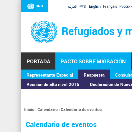
ONU
العربية
中文
English
Français
Русски
Refugiados y m
PORTADA
PACTO SOBRE MIGRACIÓN
Representante Especial
Respuesta
Consult
ASAMBLEA GENERAL
Reunión de alto nivel 2016
Declaración de Nuev
Inicio
›
Calendario
›
Calendario de eventos
Se
encuentra
Calendario de eventos
usted