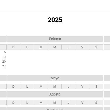
2025
Febrero
D
L
M
M
J
V
S
6
13
20
27
Mayo
D
L
M
M
J
V
S
Agosto
D
L
M
M
J
V
S