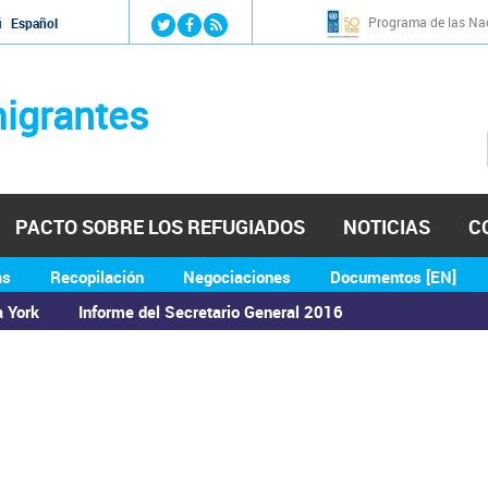
Jump to navigation
Programa de las Nac
й
Español
igrantes
PACTO SOBRE LOS REFUGIADOS
NOTICIAS
C
as
Recopilación
Negociaciones
Documentos [EN]
a York
Informe del Secretario General 2016