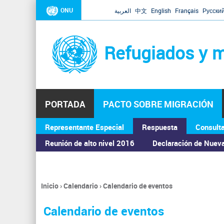
ONU
العربية
中文
English
Français
Русски
Refugiados y m
PORTADA
PACTO SOBRE MIGRACIÓN
Representante Especial
Respuesta
Consult
ASAMBLEA GENERAL
Reunión de alto nivel 2016
Declaración de Nuev
Inicio
›
Calendario
›
Calendario de eventos
Se
encuentra
Calendario de eventos
usted