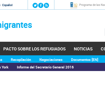
Jump to navigation
Programa de las Nac
й
Español
igrantes
PACTO SOBRE LOS REFUGIADOS
NOTICIAS
C
as
Recopilación
Negociaciones
Documentos [EN]
a York
Informe del Secretario General 2016