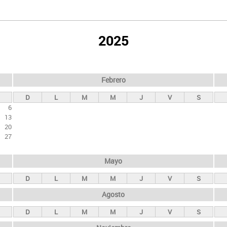
2025
Febrero
D
L
M
M
J
V
S
6
13
20
27
Mayo
D
L
M
M
J
V
S
Agosto
D
L
M
M
J
V
S