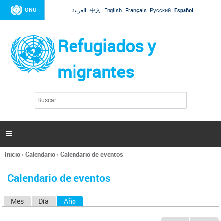
Jump to navigation
ONU
العربية
中文
English
Français
Русский
Español
Refugiados y
migrantes
B
F
u
o
s
r
c
a
m
r

u
l
Inicio
›
Calendario
›
Calendario de eventos
a
Se
r
encuentra
i
Calendario de eventos
usted
o
aquí
d
Mes
Día
Año
(solapa activa)
S
e
b
o