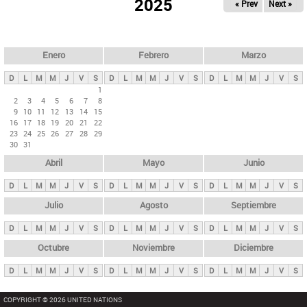
ú
2025
« Prev
Next »
l
s
a
q
p
u
e
a
Enero
Febrero
Marzo
d
s
a
D
L
M
M
J
V
S
D
L
M
M
J
V
S
D
L
M
M
J
V
S
p
1
2
3
4
5
6
7
8
r
9
10
11
12
13
14
15
i
16
17
18
19
20
21
22
23
24
25
26
27
28
29
n
30
31
c
Abril
Mayo
Junio
i
p
D
L
M
M
J
V
S
D
L
M
M
J
V
S
D
L
M
M
J
V
S
a
Julio
Agosto
Septiembre
l
D
L
M
M
J
V
S
D
L
M
M
J
V
S
D
L
M
M
J
V
S
e
Octubre
Noviembre
Diciembre
s
D
L
M
M
J
V
S
D
L
M
M
J
V
S
D
L
M
M
J
V
S
COPYRIGHT © 2026 UNITED NATIONS