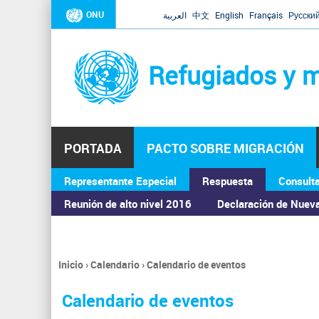
ONU
العربية
中文
English
Français
Русски
Refugiados y m
PORTADA
PACTO SOBRE MIGRACIÓN
Representante Especial
Respuesta
Consult
ASAMBLEA GENERAL
Reunión de alto nivel 2016
Declaración de Nuev
Inicio
›
Calendario
›
Calendario de eventos
Se
encuentra
Calendario de eventos
usted