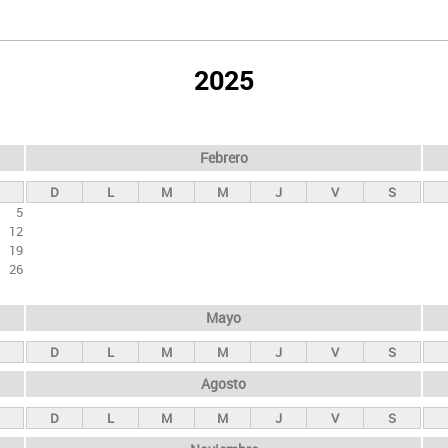
2025
Febrero
D
L
M
M
J
V
S
5
12
19
26
Mayo
D
L
M
M
J
V
S
Agosto
D
L
M
M
J
V
S