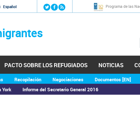
Jump to navigation
Programa de las Nac
й
Español
igrantes
PACTO SOBRE LOS REFUGIADOS
NOTICIAS
C
as
Recopilación
Negociaciones
Documentos [EN]
a York
Informe del Secretario General 2016