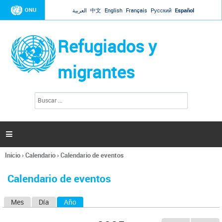
Jump to navigation
ONU
العربية
中文
English
Français
Русский
Español
Refugiados y
migrantes
B
F
u
o
s
r
c
a
m
r

u
l
Inicio
›
Calendario
›
Calendario de eventos
a
Se
r
encuentra
i
Calendario de eventos
usted
o
aquí
d
Mes
Día
Año
(solapa activa)
S
e
b
o