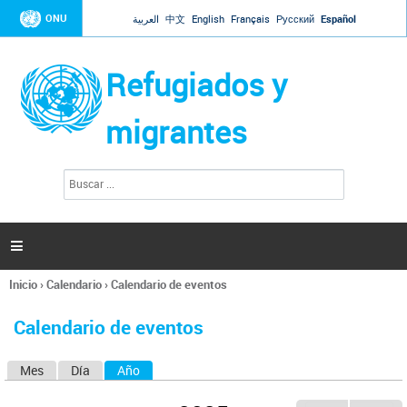
Jump to navigation
ONU
العربية
中文
English
Français
Русский
Español
Refugiados y
migrantes
B
F
u
o
s
r
c
a
m
r

u
l
Inicio
›
Calendario
›
Calendario de eventos
a
Se
r
encuentra
i
Calendario de eventos
usted
o
aquí
d
Mes
Día
Año
(solapa activa)
S
e
b
o