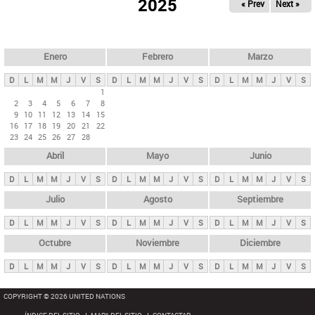
ú
2025
« Prev
Next »
l
s
a
q
p
u
e
a
Enero
Febrero
Marzo
d
s
a
D
L
M
M
J
V
S
D
L
M
M
J
V
S
D
L
M
M
J
V
S
p
1
2
3
4
5
6
7
8
r
9
10
11
12
13
14
15
i
16
17
18
19
20
21
22
23
24
25
26
27
28
n
Abril
Mayo
Junio
c
i
D
L
M
M
J
V
S
D
L
M
M
J
V
S
D
L
M
M
J
V
S
p
Julio
Agosto
Septiembre
a
D
L
M
M
J
V
S
D
L
M
M
J
V
S
D
L
M
M
J
V
S
l
e
Octubre
Noviembre
Diciembre
s
D
L
M
M
J
V
S
D
L
M
M
J
V
S
D
L
M
M
J
V
S
COPYRIGHT © 2026 UNITED NATIONS