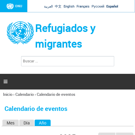
Jump to navigation
ONU
العربية
中文
English
Français
Русский
Español
Refugiados y
migrantes
B
F
u
o
s
r
c
a
m
r

u
l
Inicio
›
Calendario
›
Calendario de eventos
a
Se
r
encuentra
i
Calendario de eventos
usted
o
aquí
d
Mes
Día
Año
(solapa activa)
S
e
b
o