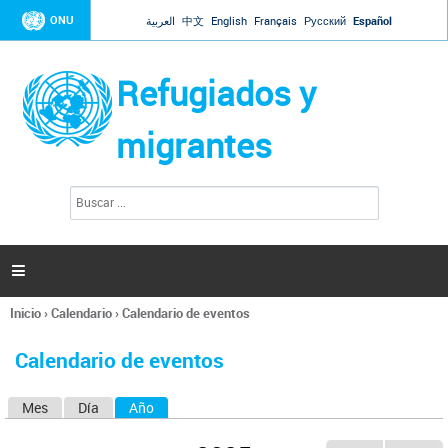
Jump to navigation
ONU
العربية
中文
English
Français
Русский
Español
Refugiados y
migrantes
B
F
u
o
s
r
c
a
m
r

u
l
Inicio
›
Calendario
›
Calendario de eventos
a
Se
r
encuentra
i
Calendario de eventos
usted
o
aquí
d
Mes
Día
Año
(solapa activa)
S
e
b
o