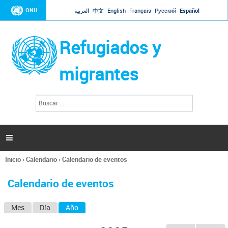
Jump to navigation
ONU
العربية
中文
English
Français
Русский
Español
Refugiados y
migrantes
B
F
u
o
s
r
c
a
m
r

u
l
Inicio
›
Calendario
›
Calendario de eventos
a
Se
r
encuentra
i
Calendario de eventos
usted
o
aquí
d
Mes
Día
Año
(solapa activa)
S
e
b
o