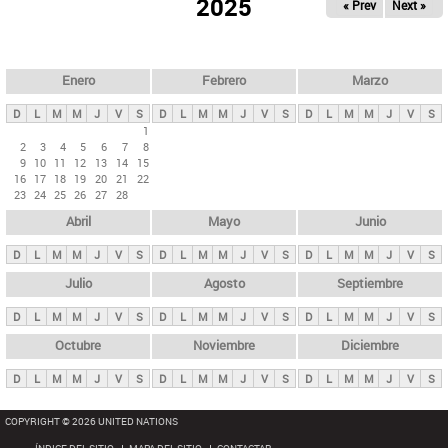
ú
2025
« Prev
Next »
l
s
a
q
p
u
e
a
Enero
Febrero
Marzo
d
s
a
D
L
M
M
J
V
S
D
L
M
M
J
V
S
D
L
M
M
J
V
S
p
1
2
3
4
5
6
7
8
r
9
10
11
12
13
14
15
i
16
17
18
19
20
21
22
23
24
25
26
27
28
n
Abril
Mayo
Junio
c
i
D
L
M
M
J
V
S
D
L
M
M
J
V
S
D
L
M
M
J
V
S
p
Julio
Agosto
Septiembre
a
D
L
M
M
J
V
S
D
L
M
M
J
V
S
D
L
M
M
J
V
S
l
e
Octubre
Noviembre
Diciembre
s
D
L
M
M
J
V
S
D
L
M
M
J
V
S
D
L
M
M
J
V
S
COPYRIGHT © 2026 UNITED NATIONS