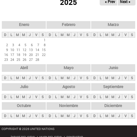
ú
2025
« Prev
Next »
l
s
a
q
p
u
e
a
Enero
Febrero
Marzo
d
s
a
D
L
M
M
J
V
S
D
L
M
M
J
V
S
D
L
M
M
J
V
S
p
1
2
3
4
5
6
7
8
r
9
10
11
12
13
14
15
i
16
17
18
19
20
21
22
23
24
25
26
27
28
n
Abril
Mayo
Junio
c
i
D
L
M
M
J
V
S
D
L
M
M
J
V
S
D
L
M
M
J
V
S
p
Julio
Agosto
Septiembre
a
D
L
M
M
J
V
S
D
L
M
M
J
V
S
D
L
M
M
J
V
S
l
e
Octubre
Noviembre
Diciembre
s
D
L
M
M
J
V
S
D
L
M
M
J
V
S
D
L
M
M
J
V
S
COPYRIGHT © 2026 UNITED NATIONS