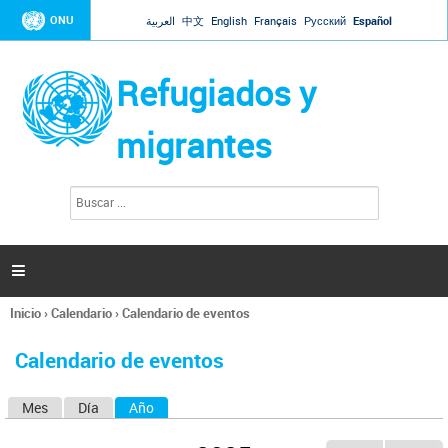
Jump to navigation
ONU
العربية
中文
English
Français
Русский
Español
Refugiados y
migrantes
B
F
u
o
s
r
c
a
m
r

u
l
Inicio
›
Calendario
›
Calendario de eventos
a
Se
r
encuentra
i
Calendario de eventos
usted
o
aquí
d
Mes
Día
Año
(solapa activa)
S
e
b
o