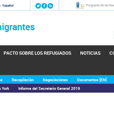
Jump to navigation
Programa de las Nac
й
Español
igrantes
PACTO SOBRE LOS REFUGIADOS
NOTICIAS
C
as
Recopilación
Negociaciones
Documentos [EN]
a York
Informe del Secretario General 2016