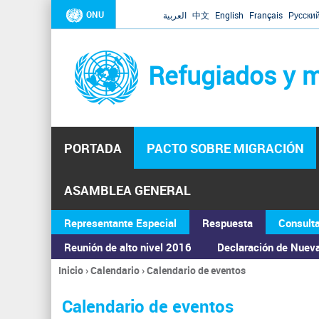
ONU
العربية
中文
English
Français
Русски
Refugiados y m
PORTADA
PACTO SOBRE MIGRACIÓN
ASAMBLEA GENERAL
Representante Especial
Respuesta
Consult
Reunión de alto nivel 2016
Declaración de Nuev
Inicio
›
Calendario
›
Calendario de eventos
Se
encuentra
Calendario de eventos
usted