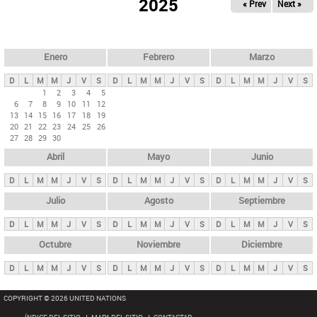
ú
2025
« Prev
Next »
l
s
a
q
p
u
e
a
Enero
Febrero
Marzo
d
s
a
D
L
M
M
J
V
S
D
L
M
M
J
V
S
D
L
M
M
J
V
S
p
1
2
3
4
5
6
7
8
9
10
11
12
r
13
14
15
16
17
18
19
i
20
21
22
23
24
25
26
27
28
29
30
n
Abril
Mayo
Junio
c
i
D
L
M
M
J
V
S
D
L
M
M
J
V
S
D
L
M
M
J
V
S
p
Julio
Agosto
Septiembre
a
D
L
M
M
J
V
S
D
L
M
M
J
V
S
D
L
M
M
J
V
S
l
e
Octubre
Noviembre
Diciembre
s
D
L
M
M
J
V
S
D
L
M
M
J
V
S
D
L
M
M
J
V
S
COPYRIGHT © 2026 UNITED NATIONS