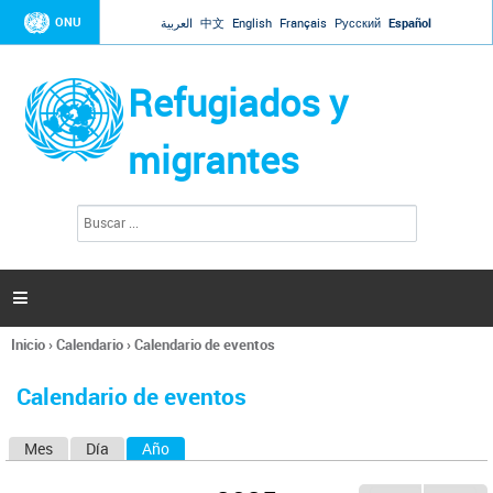
Jump to navigation
ONU
العربية
中文
English
Français
Русский
Español
Refugiados y
migrantes
B
F
u
o
s
r
c
a
m
r

u
l
Inicio
›
Calendario
›
Calendario de eventos
a
Se
r
encuentra
i
Calendario de eventos
usted
o
aquí
d
Mes
Día
Año
(solapa activa)
S
e
b
o