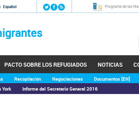
Jump to navigation
Programa de las Nac
й
Español
igrantes
PACTO SOBRE LOS REFUGIADOS
NOTICIAS
C
as
Recopilación
Negociaciones
Documentos [EN]
a York
Informe del Secretario General 2016