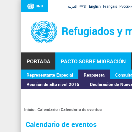
ONU
العربية
中文
English
Français
Русски
Refugiados y m
PORTADA
PACTO SOBRE MIGRACIÓN
Representante Especial
Respuesta
Consult
ASAMBLEA GENERAL
Reunión de alto nivel 2016
Declaración de Nuev
Inicio
›
Calendario
›
Calendario de eventos
Se
encuentra
Calendario de eventos
usted