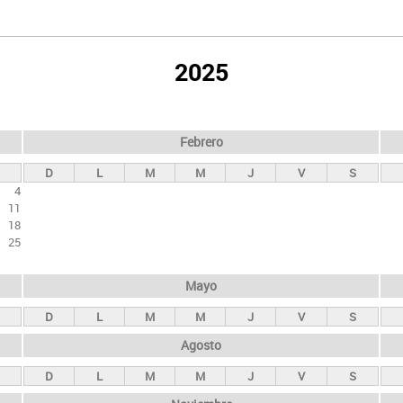
2025
Febrero
D
L
M
M
J
V
S
4
11
18
25
Mayo
D
L
M
M
J
V
S
Agosto
D
L
M
M
J
V
S