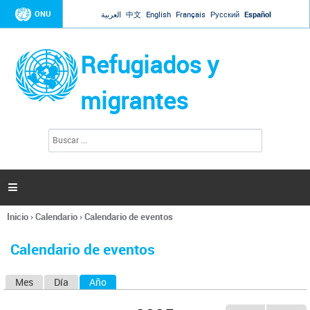
Jump to navigation
ONU
العربية
中文
English
Français
Русский
Español
Refugiados y
migrantes
B
F
u
o
s
r
c
a
m
r

u
l
Inicio
›
Calendario
›
Calendario de eventos
a
Se
r
encuentra
i
Calendario de eventos
usted
o
aquí
d
Mes
Día
Año
(solapa activa)
S
e
b
o