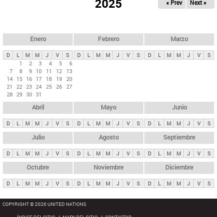
ú
2025
« Prev
Next »
l
s
a
q
p
u
e
a
Enero
Febrero
Marzo
d
s
a
D
L
M
M
J
V
S
D
L
M
M
J
V
S
D
L
M
M
J
V
S
p
1
2
3
4
5
6
7
8
9
10
11
12
13
r
14
15
16
17
18
19
20
i
21
22
23
24
25
26
27
28
29
30
31
n
Abril
Mayo
Junio
c
i
D
L
M
M
J
V
S
D
L
M
M
J
V
S
D
L
M
M
J
V
S
p
Julio
Agosto
Septiembre
a
D
L
M
M
J
V
S
D
L
M
M
J
V
S
D
L
M
M
J
V
S
l
e
Octubre
Noviembre
Diciembre
s
D
L
M
M
J
V
S
D
L
M
M
J
V
S
D
L
M
M
J
V
S
COPYRIGHT © 2026 UNITED NATIONS