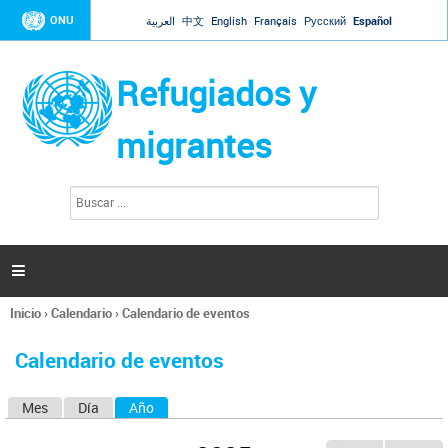
Jump to navigation
ONU
العربية
中文
English
Français
Русский
Español
Refugiados y
migrantes
B
F
u
o
s
r
c
a
m
r

u
l
Inicio
›
Calendario
›
Calendario de eventos
a
Se
r
encuentra
i
Calendario de eventos
usted
o
aquí
d
Mes
Día
Año
(solapa activa)
S
e
b
o