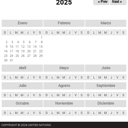
ú
2025
« Prev
Next »
l
s
a
q
p
u
e
a
Enero
Febrero
Marzo
d
s
a
D
L
M
M
J
V
S
D
L
M
M
J
V
S
D
L
M
M
J
V
S
p
1
2
3
4
5
6
7
8
r
9
10
11
12
13
14
15
i
16
17
18
19
20
21
22
23
24
25
26
27
28
29
n
30
31
c
Abril
Mayo
Junio
i
p
D
L
M
M
J
V
S
D
L
M
M
J
V
S
D
L
M
M
J
V
S
a
Julio
Agosto
Septiembre
l
D
L
M
M
J
V
S
D
L
M
M
J
V
S
D
L
M
M
J
V
S
e
Octubre
Noviembre
Diciembre
s
D
L
M
M
J
V
S
D
L
M
M
J
V
S
D
L
M
M
J
V
S
COPYRIGHT © 2026 UNITED NATIONS