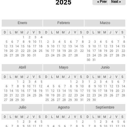
ú
2025
« Prev
Next »
l
s
a
q
p
u
e
a
Enero
Febrero
Marzo
d
s
a
D
L
M
M
J
V
S
D
L
M
M
J
V
S
D
L
M
M
J
V
S
p
1
2
3
4
1
1
5
6
7
8
9
10
11
2
3
4
5
6
7
8
2
3
4
5
6
7
8
r
12
13
14
15
16
17
18
9
10
11
12
13
14
15
9
10
11
12
13
14
15
i
19
20
21
22
23
24
25
16
17
18
19
20
21
22
16
17
18
19
20
21
22
26
27
28
29
30
31
23
24
25
26
27
28
23
24
25
26
27
28
29
n
30
31
c
Abril
Mayo
Junio
i
p
D
L
M
M
J
V
S
D
L
M
M
J
V
S
D
L
M
M
J
V
S
1
2
3
4
5
1
2
3
1
2
3
4
5
6
7
a
6
7
8
9
10
11
12
4
5
6
7
8
9
10
8
9
10
11
12
13
14
l
13
14
15
16
17
18
19
11
12
13
14
15
16
17
15
16
17
18
19
20
21
20
21
22
23
24
25
26
18
19
20
21
22
23
24
22
23
24
25
26
27
28
e
27
28
29
30
25
26
27
28
29
30
31
29
30
s
Julio
Agosto
Septiembre
D
L
M
M
J
V
S
D
L
M
M
J
V
S
D
L
M
M
J
V
S
1
2
3
4
5
1
2
1
2
3
4
5
6
6
7
8
9
10
11
12
3
4
5
6
7
8
9
7
8
9
10
11
12
13