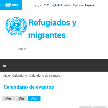
Jump to navigation
ONU
العربية
中文
English
Français
Русский
Español
Refugiados y
migrantes
B
F
u
o
s
r
c
a
m
r

u
l
Inicio
›
Calendario
›
Calendario de eventos
a
Se
r
encuentra
i
Calendario de eventos
usted
o
aquí
d
Mes
Día
Año
(solapa activa)
S
e
b
o