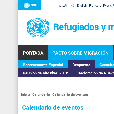
ONU
العربية
中文
English
Français
Русски
Refugiados y m
PORTADA
PACTO SOBRE MIGRACIÓN
Representante Especial
Respuesta
Consult
ASAMBLEA GENERAL
Reunión de alto nivel 2016
Declaración de Nuev
Inicio
›
Calendario
›
Calendario de eventos
Se
encuentra
Calendario de eventos
usted