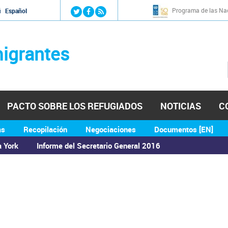
Jump to navigation
Programa de las Nac
й
Español
igrantes
PACTO SOBRE LOS REFUGIADOS
NOTICIAS
C
as
Recopilación
Negociaciones
Documentos [EN]
a York
Informe del Secretario General 2016