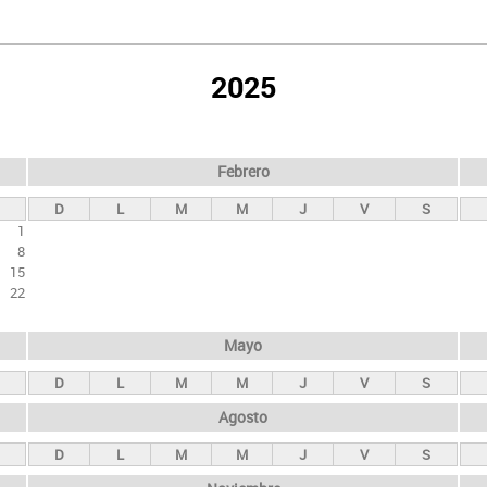
2025
Febrero
D
L
M
M
J
V
S
1
8
15
22
Mayo
D
L
M
M
J
V
S
Agosto
D
L
M
M
J
V
S