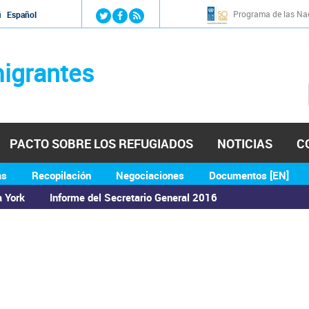
Jump to navigation
Programa de las Nac
й
Español
igrantes
PACTO SOBRE LOS REFUGIADOS
NOTICIAS
C
as
Recopilación
Negociaciones
Documentos [EN]
a York
Informe del Secretario General 2016