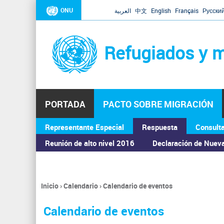
ONU
العربية
中文
English
Français
Русски
Refugiados y m
PORTADA
PACTO SOBRE MIGRACIÓN
Representante Especial
Respuesta
Consult
ASAMBLEA GENERAL
Reunión de alto nivel 2016
Declaración de Nuev
Inicio
›
Calendario
›
Calendario de eventos
Se
encuentra
Calendario de eventos
usted