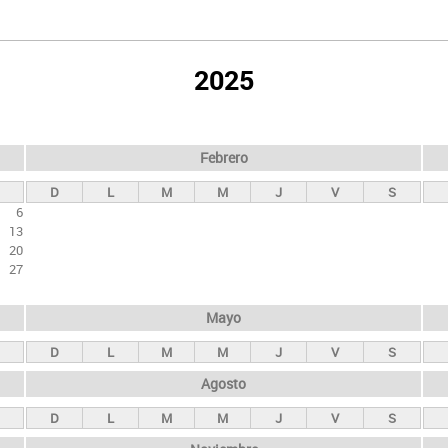
2025
Febrero
D
L
M
M
J
V
S
6
13
20
27
Mayo
D
L
M
M
J
V
S
Agosto
D
L
M
M
J
V
S