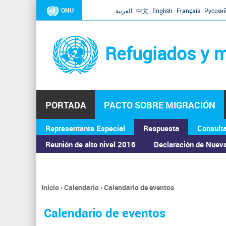
ONU
العربية
中文
English
Français
Русски
Refugiados y m
PORTADA
PACTO SOBRE MIGRACIÓN
Representante Especial
Respuesta
Consult
ASAMBLEA GENERAL
Reunión de alto nivel 2016
Declaración de Nuev
Inicio
›
Calendario
›
Calendario de eventos
Se
encuentra
Calendario de eventos
usted