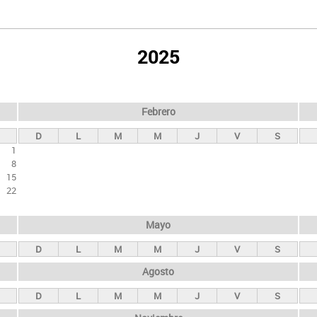
2025
Febrero
D
L
M
M
J
V
S
1
8
15
22
Mayo
D
L
M
M
J
V
S
Agosto
D
L
M
M
J
V
S