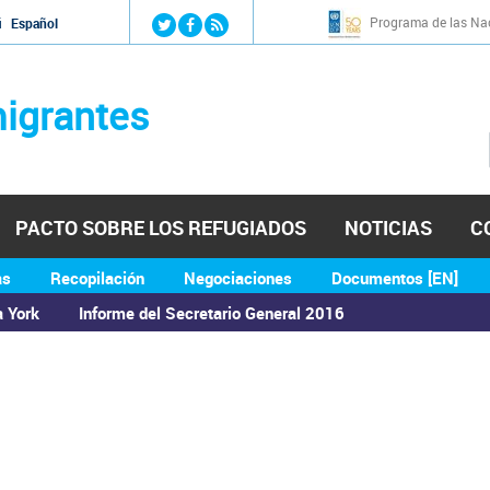
Jump to navigation
Programa de las Nac
й
Español
igrantes
PACTO SOBRE LOS REFUGIADOS
NOTICIAS
C
as
Recopilación
Negociaciones
Documentos [EN]
a York
Informe del Secretario General 2016