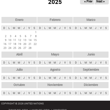
ú
2025
« Prev
Next »
l
s
a
q
p
u
e
a
Enero
Febrero
Marzo
d
s
a
D
L
M
M
J
V
S
D
L
M
M
J
V
S
D
L
M
M
J
V
S
p
1
2
3
4
5
6
7
8
r
9
10
11
12
13
14
15
i
16
17
18
19
20
21
22
23
24
25
26
27
28
n
Abril
Mayo
Junio
c
i
D
L
M
M
J
V
S
D
L
M
M
J
V
S
D
L
M
M
J
V
S
p
Julio
Agosto
Septiembre
a
D
L
M
M
J
V
S
D
L
M
M
J
V
S
D
L
M
M
J
V
S
l
e
Octubre
Noviembre
Diciembre
s
D
L
M
M
J
V
S
D
L
M
M
J
V
S
D
L
M
M
J
V
S
COPYRIGHT © 2026 UNITED NATIONS