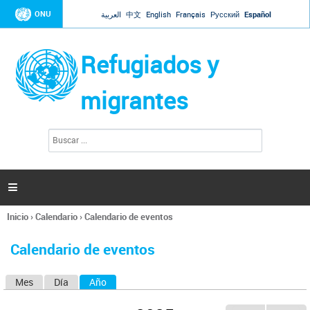
Jump to navigation
ONU
العربية
中文
English
Français
Русский
Español
Refugiados y
migrantes
B
F
u
o
s
r
c
a
m
r

u
l
Inicio
›
Calendario
›
Calendario de eventos
a
Se
r
encuentra
i
Calendario de eventos
usted
o
aquí
d
Mes
Día
Año
(solapa activa)
S
e
b
o