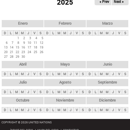
ú
2025
« Prev
Next »
l
s
a
q
p
u
e
a
Enero
Febrero
Marzo
d
s
a
D
L
M
M
J
V
S
D
L
M
M
J
V
S
D
L
M
M
J
V
S
p
1
2
3
4
5
6
7
8
9
10
11
12
r
13
14
15
16
17
18
19
i
20
21
22
23
24
25
26
27
28
29
30
n
Abril
Mayo
Junio
c
i
D
L
M
M
J
V
S
D
L
M
M
J
V
S
D
L
M
M
J
V
S
p
Julio
Agosto
Septiembre
a
D
L
M
M
J
V
S
D
L
M
M
J
V
S
D
L
M
M
J
V
S
l
e
Octubre
Noviembre
Diciembre
s
D
L
M
M
J
V
S
D
L
M
M
J
V
S
D
L
M
M
J
V
S
COPYRIGHT © 2026 UNITED NATIONS