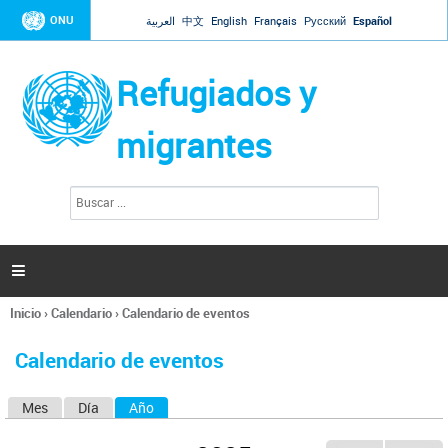
Jump to navigation
ONU
العربية
中文
English
Français
Русский
Español
Refugiados y
migrantes
B
F
u
o
s
r
c
a
m
r

u
l
Inicio
›
Calendario
›
Calendario de eventos
a
Se
r
encuentra
i
Calendario de eventos
usted
o
aquí
d
Mes
Día
Año
(solapa activa)
S
e
b
o