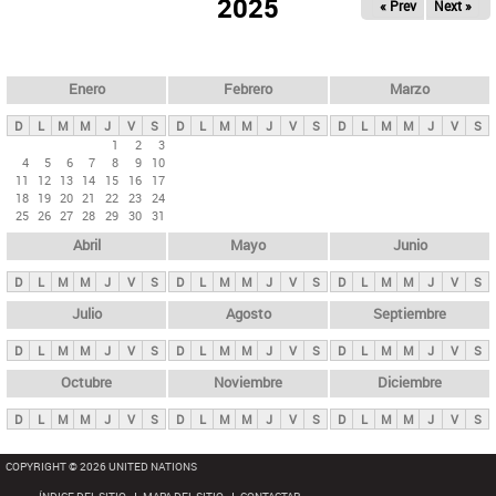
ú
2025
« Prev
Next »
l
s
a
q
p
u
e
a
Enero
Febrero
Marzo
d
s
a
D
L
M
M
J
V
S
D
L
M
M
J
V
S
D
L
M
M
J
V
S
p
1
2
3
4
5
6
7
8
9
10
r
11
12
13
14
15
16
17
i
18
19
20
21
22
23
24
25
26
27
28
29
30
31
n
Abril
Mayo
Junio
c
i
D
L
M
M
J
V
S
D
L
M
M
J
V
S
D
L
M
M
J
V
S
p
Julio
Agosto
Septiembre
a
D
L
M
M
J
V
S
D
L
M
M
J
V
S
D
L
M
M
J
V
S
l
e
Octubre
Noviembre
Diciembre
s
D
L
M
M
J
V
S
D
L
M
M
J
V
S
D
L
M
M
J
V
S
COPYRIGHT © 2026 UNITED NATIONS