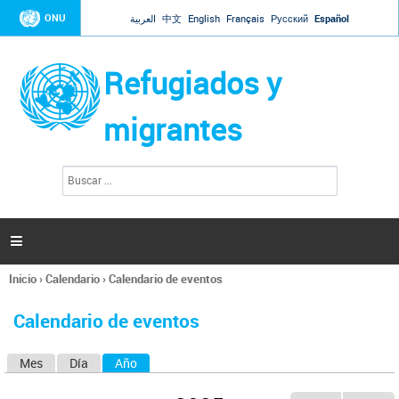
Jump to navigation
ONU
العربية
中文
English
Français
Русский
Español
Refugiados y
migrantes
B
F
u
o
s
r
c
a
m
r

u
l
Inicio
›
Calendario
›
Calendario de eventos
a
Se
r
encuentra
i
Calendario de eventos
usted
o
aquí
d
Mes
Día
Año
(solapa activa)
S
e
b
o