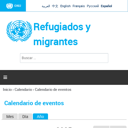
Jump to navigation
ONU
العربية
中文
English
Français
Русский
Español
Refugiados y
migrantes
B
F
u
o
s
r
c
a
m
r

u
l
Inicio
›
Calendario
›
Calendario de eventos
a
Se
r
encuentra
i
Calendario de eventos
usted
o
aquí
d
Mes
Día
Año
(solapa activa)
S
e
b
o