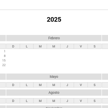
2025
Febrero
D
L
M
M
J
V
S
1
8
15
22
Mayo
D
L
M
M
J
V
S
Agosto
D
L
M
M
J
V
S