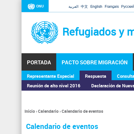
ONU
العربية
中文
English
Français
Русски
Refugiados y m
PORTADA
PACTO SOBRE MIGRACIÓN
Representante Especial
Respuesta
Consult
ASAMBLEA GENERAL
Reunión de alto nivel 2016
Declaración de Nuev
Inicio
›
Calendario
›
Calendario de eventos
Se
encuentra
Calendario de eventos
usted