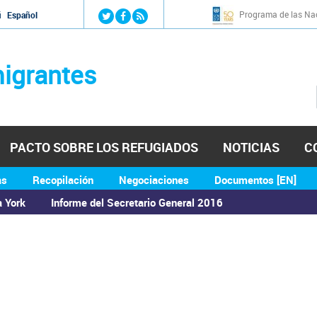
Jump to navigation
Programa de las Nac
й
Español
igrantes
PACTO SOBRE LOS REFUGIADOS
NOTICIAS
C
as
Recopilación
Negociaciones
Documentos [EN]
a York
Informe del Secretario General 2016